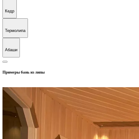
Кедр
Термолипа
Абаши
Примеры бань из липы